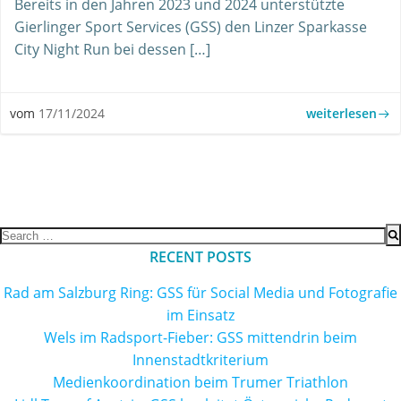
Bereits in den Jahren 2023 und 2024 unterstützte
Gierlinger Sport Services (GSS) den Linzer Sparkasse
City Night Run bei dessen […]
weiterlesen
vom
17/11/2024
Search
for:
RECENT POSTS
Rad am Salzburg Ring: GSS für Social Media und Fotografie
im Einsatz
Wels im Radsport-Fieber: GSS mittendrin beim
Innenstadtkriterium
Medienkoordination beim Trumer Triathlon