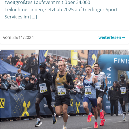
zweitgrößtes Laufevent mit über 34.000
Teilnehmer:innen, setzt ab 2025 auf Gierlinger Sport
Services im […]
weiterlesen
vom
25/11/2024