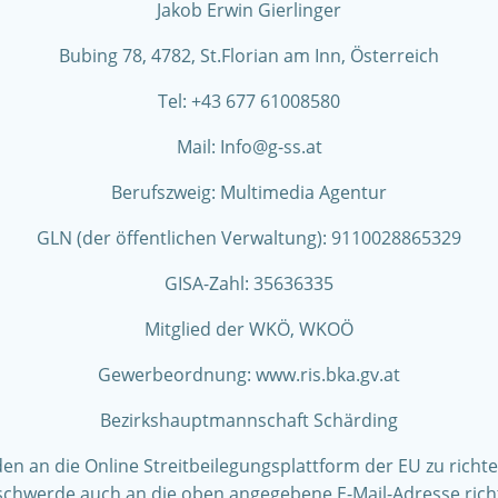
Jakob Erwin Gierlinger
Bubing 78, 4782, St.Florian am Inn, Österreich
Tel: +43 677 61008580
Mail: Info@g-ss.at
Berufszweig: Multimedia Agentur
GLN (der öffentlichen Verwaltung): 9110028865329
GISA-Zahl: 35636335
Mitglied der WKÖ, WKOÖ
Gewerbeordnung: www.ris.bka.gv.at
Bezirkshauptmannschaft Schärding
 an die Online Streitbeilegungsplattform der EU zu richten:
schwerde auch an die oben angegebene E-Mail-Adresse rich