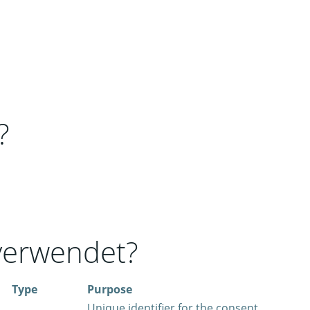
?
verwendet?
Type
Purpose
Unique identifier for the consent,