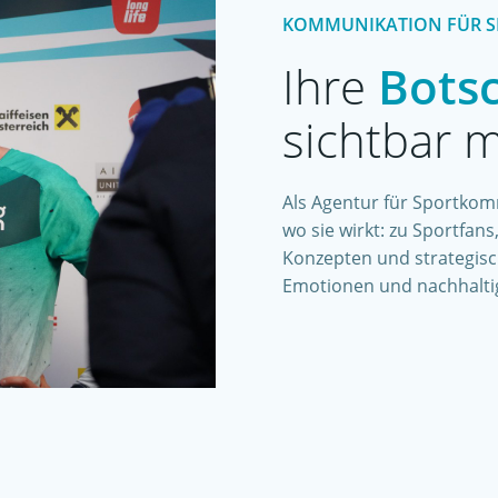
KOMMUNIKATION FÜR S
Ihre
Bots
sichtbar 
Als Agentur für Sportkomm
wo sie wirkt: zu Sportfan
Konzepten und strategisc
Emotionen und nachhalti