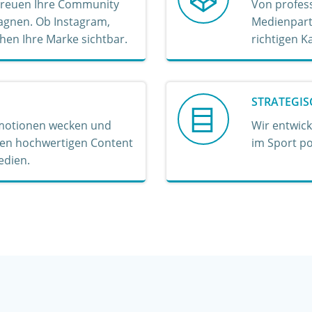
etreuen Ihre Community
Von profes
agnen. Ob Instagram,
Medienpartn
hen Ihre Marke sichtbar.
richtigen K
STRATEGI
 Emotionen wecken und
Wir entwic
ren hochwertigen Content
im Sport po
edien.