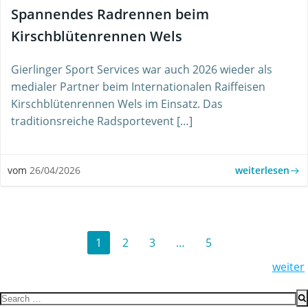
Spannendes Radrennen beim
Kirschblütenrennen Wels
Gierlinger Sport Services war auch 2026 wieder als
medialer Partner beim Internationalen Raiffeisen
Kirschblütenrennen Wels im Einsatz. Das
traditionsreiche Radsportevent […]
weiterlesen
vom
26/04/2026
Posts
Page
Page
Page
Page
1
2
3
…
5
Posts
weiter
navigation
navigation
Search