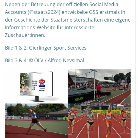
Neben der Betreuung der offiziellen Social Media
Accounts (@staats2024) entwickelte GSS erstmals in
der Geschichte der Staatsmeisterschaften eine eigene
Informations-Website für interessierte
Zuschauer:innen.
Bild 1 & 2: Gierlinger Sport Services
Bild 3 & 4: © ÖLV / Alfred Nevsimal