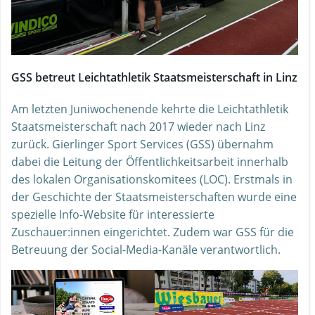
GSS betreut Leichtathletik Staatsmeisterschaft in Linz
Am letzten Juniwochenende kehrte die Leichtathletik
Staatsmeisterschaft nach 2017 wieder nach Linz
zurück. Gierlinger Sport Services (GSS) übernahm
dabei die Leitung der Öffentlichkeitsarbeit innerhalb
des lokalen Organisationskomitees (LOC). Erstmals in
der Geschichte der Staatsmeisterschaften wurde eine
spezielle Info-Website für interessierte
Zuschauer:innen eingerichtet. Zudem war GSS für die
Betreuung der Social-Media-Kanäle verantwortlich.