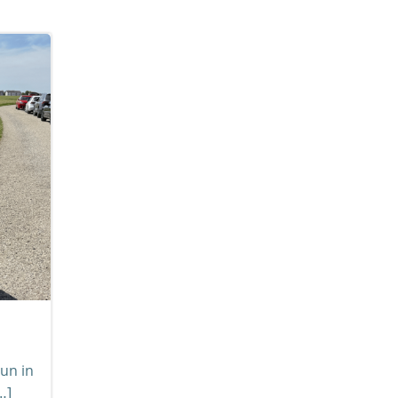
un in
…]